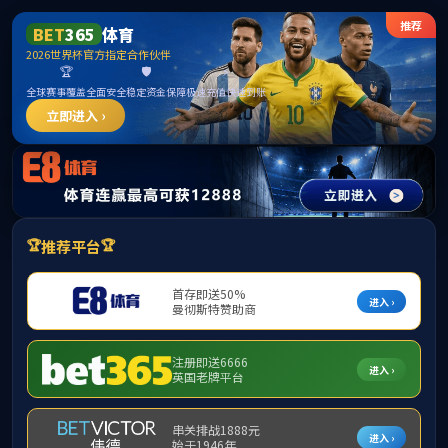
中国·3044永利集团(集团)有限公司-官方网站
首页
编辑部概况
期刊投稿
党群之窗
信息与采招党支部、学报编辑部