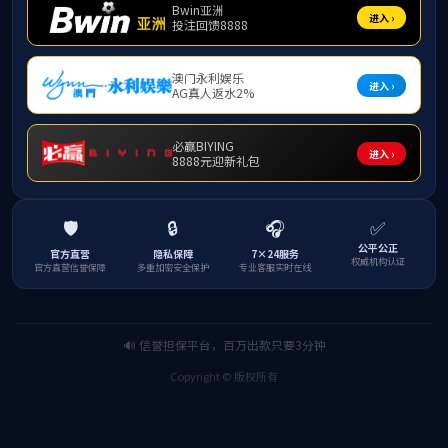
交流伊始，白丽芳院长对刘家诚主任一行的
港发展需求，不断优化专业设置，强化师资队伍
学院教师近年来在各级科研项目申报、学术论文
学报编辑部的交流，为学院教师提供更多发表高
会上，刘家诚主编围绕3044永利集团学
在标准化方面，严格规范论文格式、评审流程等
实现信息快速传递与共享。在国际化进程中，学
关于老师们关心的编辑部审稿工作，刘家诚
论文发表的注意事项，包括选题新颖性、研究方
规范、摘要提炼等问题展开了深入的探讨。