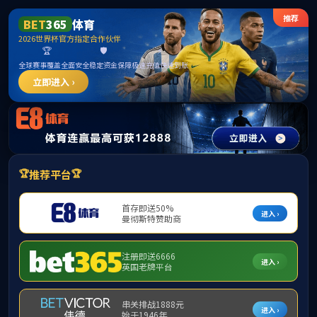
中国·3044永利集团(集团)有限公司-官方网站
首页
编辑部概况
期刊投稿
新闻快讯
3044永利集团